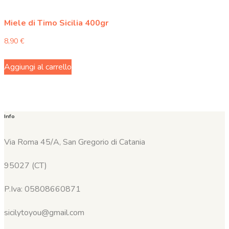
Miele di Timo Sicilia 400gr
8,90
€
Aggiungi al carrello
Info
Via Roma 45/A, San Gregorio di Catania
95027 (CT)
P.Iva: 05808660871
sicilytoyou@gmail.com