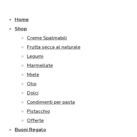
Home
Shop
Creme Spalmabili
Frutta secca al naturale
Legumi
Marmellate
Miele
Olio
Dolci
Condimenti per pasta
Pistacchio
Offerte
Buoni Regalo