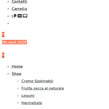
Contatti
Carrello
|
0
VAI ALLO SHOP
0
Home
Shop
Creme Spalmabili
Frutta secca al naturale
Legumi
Marmellate