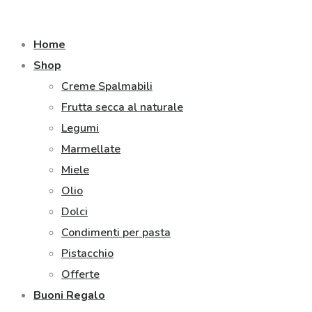
Home
Shop
Creme Spalmabili
Frutta secca al naturale
Legumi
Marmellate
Miele
Olio
Dolci
Condimenti per pasta
Pistacchio
Offerte
Buoni Regalo