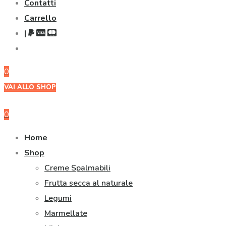
Contatti
Carrello
|
0
VAI ALLO SHOP
0
Home
Shop
Creme Spalmabili
Frutta secca al naturale
Legumi
Marmellate