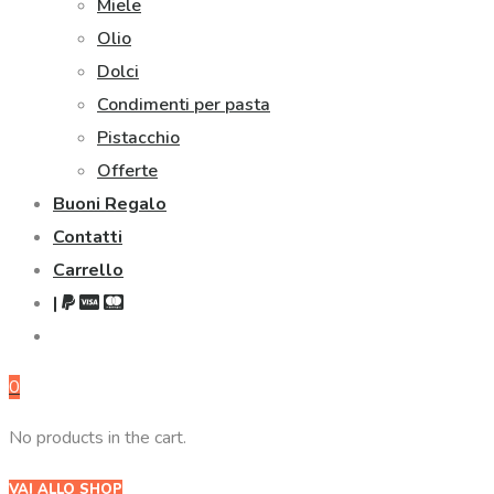
Miele
Olio
Dolci
Condimenti per pasta
Pistacchio
Offerte
Buoni Regalo
Contatti
Carrello
|
0
No products in the cart.
VAI ALLO SHOP