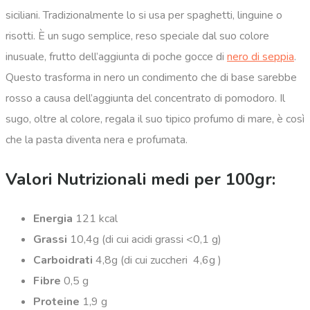
siciliani. Tradizionalmente lo si usa per spaghetti, linguine o
risotti. È un sugo semplice, reso speciale dal suo colore
inusuale, frutto dell’aggiunta di poche gocce di
nero di seppia
.
Questo trasforma in nero un condimento che di base sarebbe
rosso a causa dell’aggiunta del concentrato di pomodoro. Il
sugo, oltre al colore, regala il suo tipico profumo di mare, è così
che la pasta diventa nera e profumata.
Valori Nutrizionali medi per 100gr:
Energia
121 kcal
Grassi
10,4g (di cui acidi grassi <0,1 g)
Carboidrati
4,8g (di cui zuccheri 4,6g )
Fibre
0,5 g
Proteine
1,9 g