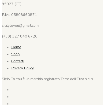
95027 (CT)
P.Iva: 05808660871
sicilytoyou@gmail.com
(+39) 327 840 6720
Home
Shop
Contatti
Privacy Policy
Sicily To You è un marchio registrato Terre dell'Etna s.r.l.s.