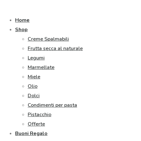
Home
Shop
Creme Spalmabili
Frutta secca al naturale
Legumi
Marmellate
Miele
Olio
Dolci
Condimenti per pasta
Pistacchio
Offerte
Buoni Regalo