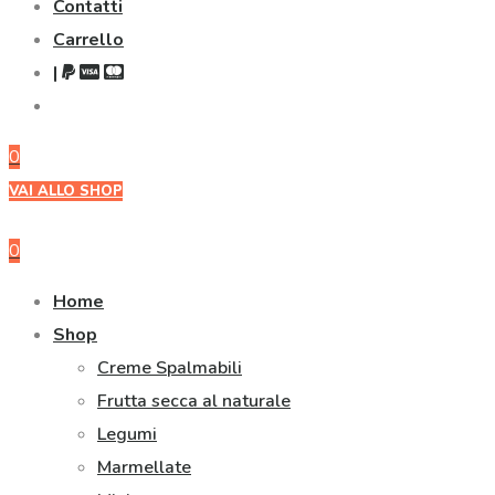
Contatti
Carrello
|
0
VAI ALLO SHOP
0
Home
Shop
Creme Spalmabili
Frutta secca al naturale
Legumi
Marmellate