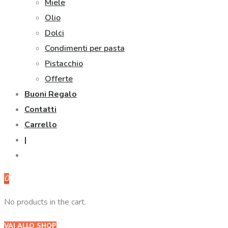
Miele
Olio
Dolci
Condimenti per pasta
Pistacchio
Offerte
Buoni Regalo
Contatti
Carrello
|
0
No products in the cart.
VAI ALLO SHOP