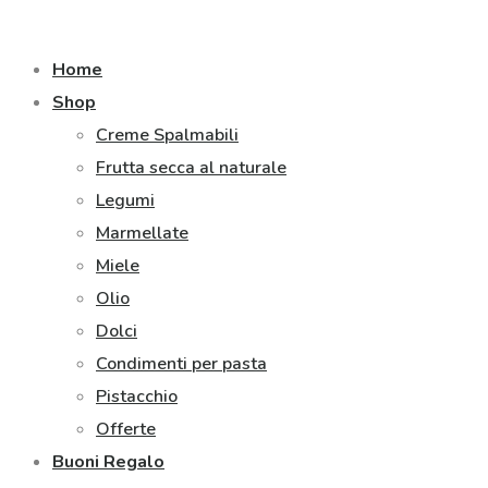
Home
Shop
Creme Spalmabili
Frutta secca al naturale
Legumi
Marmellate
Miele
Olio
Dolci
Condimenti per pasta
Pistacchio
Offerte
Buoni Regalo