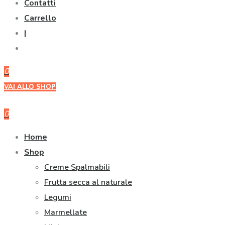
Contatti
Carrello
|
0
VAI ALLO SHOP
0
Home
Shop
Creme Spalmabili
Frutta secca al naturale
Legumi
Marmellate